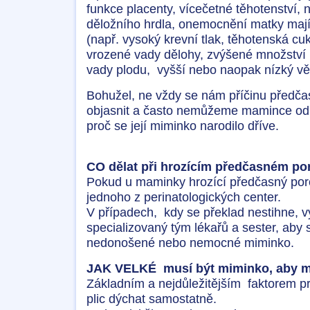
funkce placenty, vícečetné těhotenství, 
děložního hrdla, onemocnění matky majíc
(např. vysoký krevní tlak, těhotenská c
vrozené vady dělohy, zvýšené množství 
vady plodu, vyšší nebo naopak nízký věk
Bohužel, ne vždy se nám příčinu předč
objasnit a často nemůžeme mamince od
proč se její miminko narodilo dříve.
CO dělat při hrozícím předčasném p
Pokud u maminky hrozící předčasný por
jednoho z perinatologických center.
V případech, kdy se překlad nestihne, v
specializovaný tým lékařů a sester, aby 
nedonošené nebo nemocné miminko.
JAK VELKÉ musí být miminko, aby měl
Základním a nejdůležitějším faktorem pr
plic dýchat samostatně.