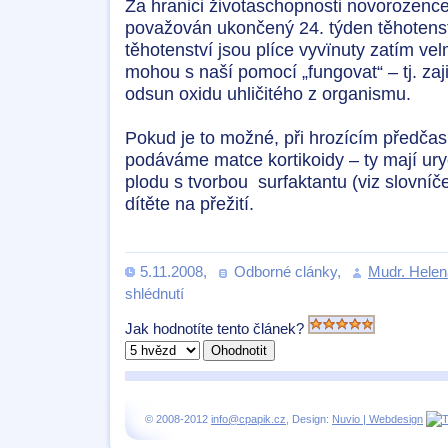
Za hranici životaschopnosti novorozence
považován ukončený 24. týden těhotenst
těhotenství jsou plíce vyvïnuty zatím vel
mohou s naší pomocí „fungovat“ – tj. zaji
odsun oxidu uhličitého z organismu.
Pokud je to možné, při hrozícím předč
podáváme matce kortikoidy – ty mají urych
plodu s tvorbou surfaktantu (viz slovníč
dítěte na přežití.
5.11.2008
,
Odborné clánky
,
Mudr. Helen
shlédnutí
Jak hodnotíte tento článek?
© 2008-2012
info@cpapik.cz
, Design:
Nuvio | Webdesign