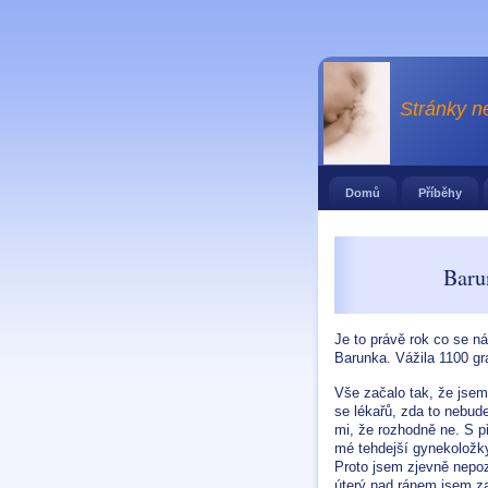
Stránky n
Domů
Příběhy
Baru
Je to právě rok co se n
Barunka. Vážila 1100 gr
Vše začalo tak, že jsem
se lékařů, zda to nebud
mi, že rozhodně ne. S p
mé tehdejší gynekoložky
Proto jsem zjevně nepoz
úterý nad ránem jsem za