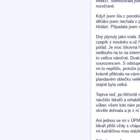
infekcí. Sterilizovala js
rozežrané.
Když jsem šla z porodn
děťáko jsem nechala v p
hlídání. Připadala jsem
Dny plynuly jako voda.
cpapík z nosánku a už ho
pořád. Je moc šikovná h
nedlouho na to na inter
to vellice náročné. Dvak
sourozencem. S odstupem
mi to nepřišlo, protože 
krásně přibírala na váz
plandavém oblečku velik
stejně byla velká.
Teprve teď, po třičtvrt
návštěv lékařů a rehabi
vůbec všem kdo nám pom
skvěle dohnala a je z ní
Ani jednou se mi v ÚPMD
lékaři přišli vždy s ch
mi každičkou mou otázk