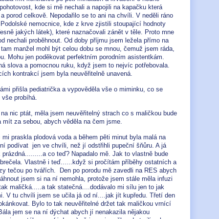
 pohotovost, kde si mě nechali a napojili na kapačku která
a porod celkově. Nepodařilo se to ani na chvíli. V neděli ráno
Podolské nemocnice, kde z krve zjistili stoupající hodnoty
sně jakých látek), které naznačovali zánět v těle. Proto mne
rod nechali proběhnout. Od doby příjmu jsem ležela přímo na
í tam manžel mohl být celou dobu se mnou, čemuž jsem ráda,
ou. Mohu jen poděkovat perfektním porodním asistentkám.
á slova a pomocnou ruku, když jsem to nejvíc potřebovala.
cích kontrakcí jsem byla neuvěřitelně unavená.
mi přišla pediatrička a vypověděla vše o miminku, co se
o vše probíhá.
na nic ptát, měla jsem neuvěřitelný strach co s maličkou bude
a mít za sebou, abych věděla na čem jsme.
i mi praskla plodová voda a během pěti minut byla malá na
ní podívat jen ve chvíli, než jí odstřihli pupeční šňůru. A já
 prázdná.........a co teď? Napadalo mě. Jak to vlastně bude
rečela. Vlastně i teď......když si pročítám příběhy ostatních a
slzy tečou po tvářích. Den po porodu mě zavedli na RES abych
áhnout jsem si na ní nemohla, protože jsem stále měla infuzi
tak maličká.....a tak statečná....dodávalo mi sílu jen to jak
 V tu chvíli jsem se učila já od ní....jak jít kupředu. Třetí den
kánkovat. Bylo to tak neuvěřitelné držet tak maličkou vrnící
Bála jem se na ní dýchat abych jí nenakazila nějakou