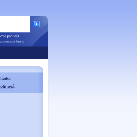
mto počítači
apomenuté heslo
článku
Šolínová