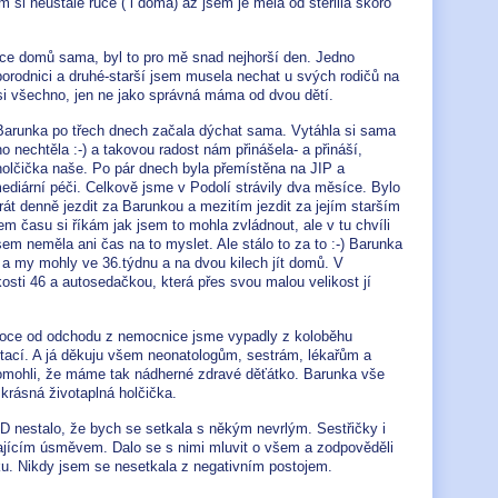
em si neustále ruce ( i doma) až jsem je měla od sterilia skoro
ice domů sama, byl to pro mě snad nejhorší den. Jedno
orodnici a druhé-starší jsem musela nechat u svých rodičů na
 si všechno, jen ne jako správná máma od dvou dětí.
 Barunka po třech dnech začala dýchat sama. Vytáhla si sama
 nechtěla :-) a takovou radost nám přinášela- a přináší,
olčička naše. Po pár dnech byla přemístěna na JIP a
mediární péči. Celkově jsme v Podolí strávily dva měsíce. Bylo
rát denně jezdit za Barunkou a mezitím jezdit za jejím starším
 času si říkám jak jsem to mohla zvládnout, ale v tu chvíli
jsem neměla ani čas na to myslet. Ale stálo to za to :-) Barunka
e a my mohly ve 36.týdnu a na dvou kilech jít domů. V
osti 46 a autosedačkou, která přes svou malou velikost jí
ě roce od odchodu z nemocnice jsme vypadly z koloběhu
litací. A já děkuju všem neonatologům, sestrám, lékařům a
ohli, že máme tak nádherné zdravé děťátko. Barunka vše
 krásná životaplná holčička.
 nestalo, že bych se setkala s někým nevrlým. Sestřičky i
ápajícím úsměvem. Dalo se s nimi mluvit o všem a zodpověděli
u. Nikdy jsem se nesetkala z negativním postojem.