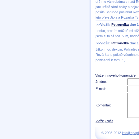
držíme vám oběma s naší Ro
jste určitě silné holky a boj
posílá Barunce pusinku! Roz
léto přeje Jitka a Rozárka T
>>Vložil:
Petronelka
dne 18
Lenko, prosím můžeš mi blíže
jsem si to až teď. Vím, hodně
>>Vložil:
Petronelka
dne 18
Jitko, moc děkuju. Pohladilo
Rozárka to pěkně všechno do
pohlazení k tomu :-)
Vložení nového komentáře
Jméno:
E-mail:
Komentář:
Vložit
Zrušit
© 2008-2012
info@cpapi