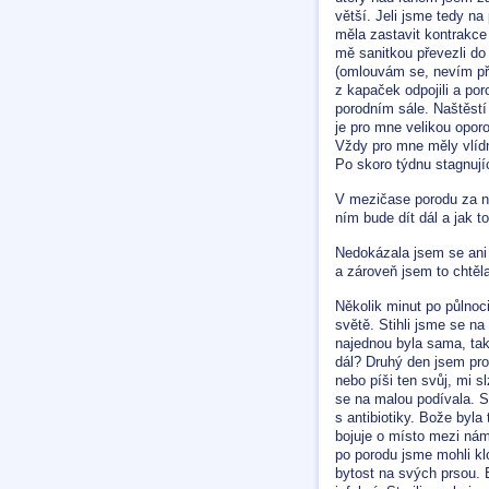
větší. Jeli jsme tedy na
měla zastavit kontrakce 
mě sanitkou převezli do 
(omlouvám se, nevím pře
z kapaček odpojili a po
porodním sále. Naštěst
je pro mne velikou opor
Vždy pro mne měly vlídn
Po skoro týdnu stagnují
V mezičase porodu za ná
ním bude dít dál a jak t
Nedokázala jsem se ani 
a zároveň jsem to chtěl
Několik minut po půlnoc
světě. Stihli jsme se na 
najednou byla sama, tak
dál? Druhý den jsem prob
nebo píši ten svůj, mi 
se na malou podívala. S
s antibiotiky. Bože byla 
bojuje o místo mezi námi.
po porodu jsme mohli klo
bytost na svých prsou. 