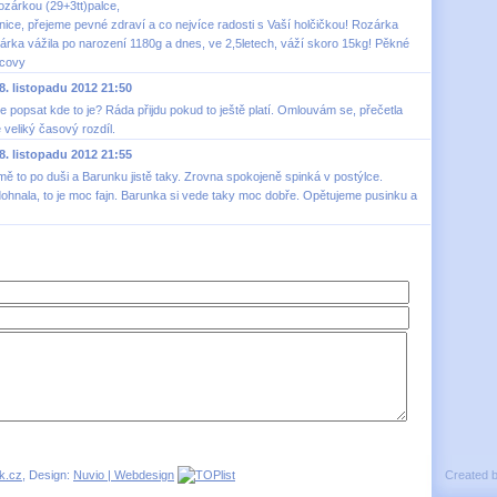
zárkou (29+3tt)palce,
ovnice, přejeme pevné zdraví a co nejvíce radosti s Vaší holčičkou! Rozárka
árka vážila po narození 1180g a dnes, ve 2,5letech, váží skoro 15kg! Pěkné
ycovy
. listopadu 2012 21:50
 popsat kde to je? Ráda přijdu pokud to ještě platí. Omlouvám se, přečetla
 veliký časový rozdíl.
. listopadu 2012 21:55
 mě to po duši a Barunku jistě taky. Zrovna spokojeně spinká v postýlce.
hnala, to je moc fajn. Barunka si vede taky moc dobře. Opětujeme pusinku a
k.cz
, Design:
Nuvio | Webdesign
Created 