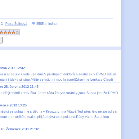
Petra Šolínová
,
8585 shlédnutí
rvna 2012 12:42
a a ať se jí v životě vše daří.S přístupem doktorů a sestřiček v ÚPMD sdílím
nální i lidský přístup.Mějte se všichni moc krásně!Zdravíme Lenka s Claudií
e 28. června 2012 21:45
ce přeji hodně zdravíčka. Jsem ráda že tyto stránky jsou. Škoda jen, že ÚPMD
vence 2012 13:25
měsíci se scházíme s dětma v Kroužcích na Vltavě.Teď přes léto ne,ale od září
te chtít určitě s malou přijďte,bývá to dopoledne.Rády vás s Barunkou
18. července 2012 21:32