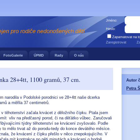
Jméno:
Heslo:
ejen pro rodiče nedonošených dětí
Zapamatovat na to
Zaregistrovat
Z
FotoGalerie
ÚPMD
Rady
O nás
nka 28+4tt, 1100 gramů, 37 cm.
Autor 
Petra 
ám narodila v Podolské porodnici ve 28+4tt naše dcerka
amů a měřila 37 centimetrů.
 v těhotenství začala krvácet z děložního čípku. Ptala jsem
emít vliv na předčasný porod, či na děťátko vůbec. Zaručovali
řibývajícími týdny těhotenství se krvácení zvyšovalo. Podle
 to mělo trvat až do porodu-tedy do konce devátého měsíce.
nala, že krvácení z čípku přešlo v něco znepokojujícího. V
čala mít kontrakce po pěti minutách a krvácení o hodně