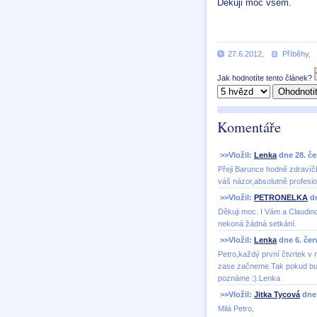
Děkuji moc všem.
27.6.2012
,
Příběhy
,
Jak hodnotíte tento článek?
Komentáře
>>Vložil:
Lenka
dne 28. če
Přeji Barunce hodně zdravíčk
váš názor,absolutně profesio
>>Vložil:
PETRONELKA
dn
Děkuji moc. I Vám a Claudin
nekoná žádná setkání.
>>Vložil:
Lenka
dne 6. čer
Petro,každý první čtvrtek v 
zase začneme.Tak pokud bude
poznáme :).Lenka
>>Vložil:
Jitka Tycová
dne 
Milá Petro,